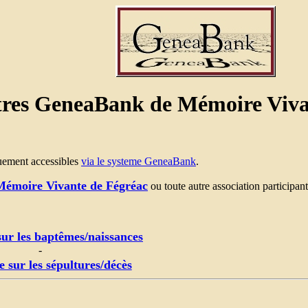
tres GeneaBank de Mémoire Viva
quement accessibles
via le systeme GeneaBank
.
Mémoire Vivante de Fégréac
ou toute autre association participa
ur les baptêmes/naissances
-
 sur les sépultures/décès