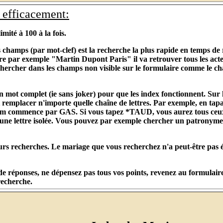
efficacement:
mité à 100 à la fois.
s champs (par mot-clef) est la recherche la plus rapide en temps d
e par exemple "Martin Dupont Paris" il va retrouver tous les acte
chercher dans les champs non visible sur le formulaire comme le c
n mot complet (ie sans joker) pour que les index fonctionnent. Sur 
t remplacer n'importe quelle chaîne de lettres. Par exemple, en t
 nom commence par GAS. Si vous tapez *TAUD, vous aurez tous ceux
ne lettre isolée. Vous pouvez par exemple chercher un patronyme don
ieurs recherches. Le mariage que vous recherchez n'a peut-être pas
e réponses, ne dépensez pas tous vos points, revenez au formulaire
recherche.