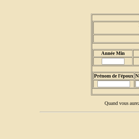
Année Min
Prénom de l'époux
N
Quand vous aurez 