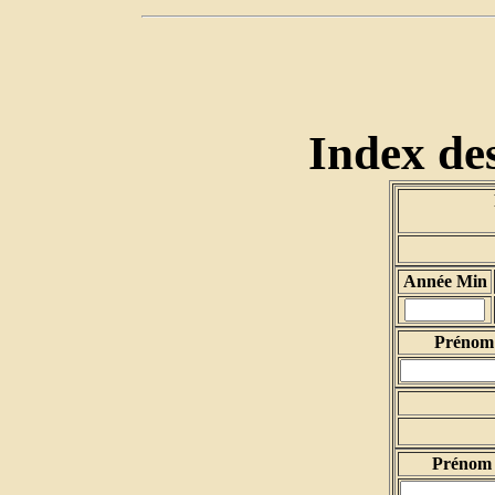
Index des
Année Min
Prénom 
Prénom 