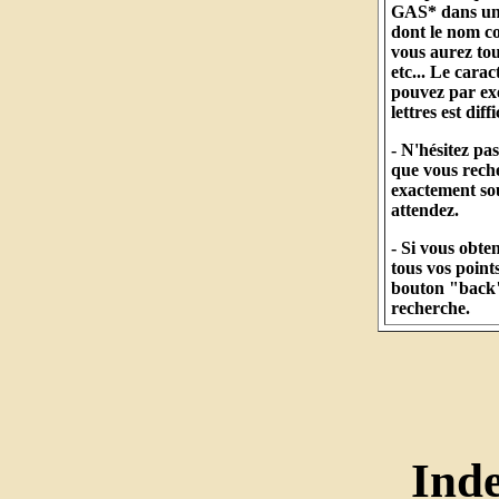
GAS* dans un c
dont le nom 
vous aurez to
etc... Le cara
pouvez par ex
lettres est diff
- N'hésitez pa
que vous reche
exactement so
attendez.
- Si vous obt
tous vos points
bouton "back" 
recherche.
Ind