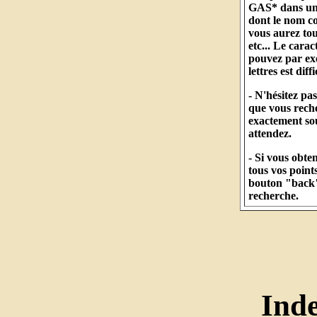
GAS* dans un c
dont le nom 
vous aurez to
etc... Le cara
pouvez par ex
lettres est diff
- N'hésitez pa
que vous reche
exactement so
attendez.
- Si vous obt
tous vos points
bouton "back" 
recherche.
Ind