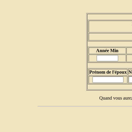
Année Min
Prénom de l'époux
N
Quand vous aurez 