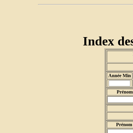
Index des
Année Min
Prénom 
Prénom 