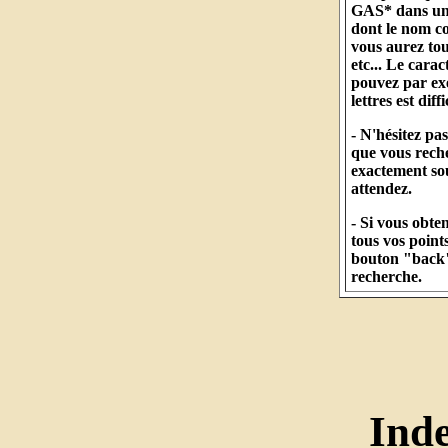
GAS* dans un c
dont le nom 
vous aurez to
etc... Le cara
pouvez par ex
lettres est diff
- N'hésitez pa
que vous reche
exactement so
attendez.
- Si vous obt
tous vos points
bouton "back" 
recherche.
Ind