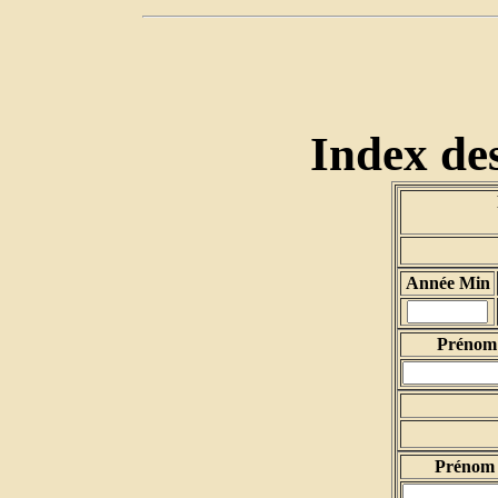
Index des
Année Min
Prénom 
Prénom 