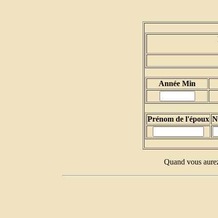
Année Min
Prénom de l'époux
N
Quand vous aurez 