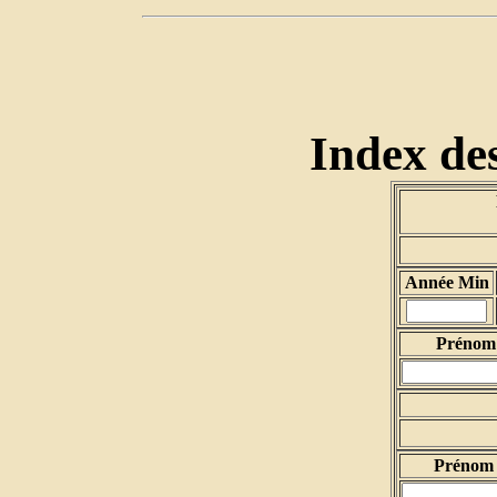
Index des
Année Min
Prénom 
Prénom 