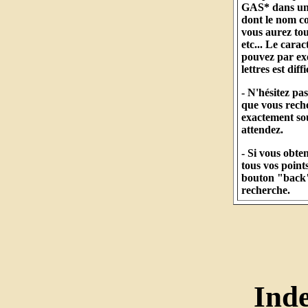
GAS* dans un c
dont le nom 
vous aurez to
etc... Le cara
pouvez par ex
lettres est diff
- N'hésitez pa
que vous reche
exactement so
attendez.
- Si vous obt
tous vos points
bouton "back" 
recherche.
Ind