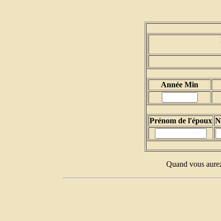
Année Min
Prénom de l'époux
N
Quand vous aurez 