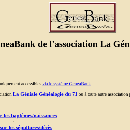
eneaBank de l'association La Gén
 uniquement accessibles
via le système GeneaBank
.
La Géniale Généalogie du 71
ociation
ou à toute autre association
r les baptêmes/naissances
-
ur les sépultures/décès