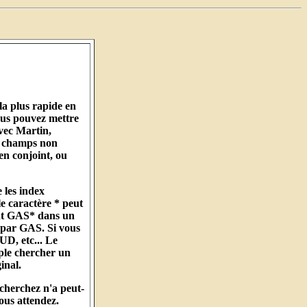
la plus rapide en
ous pouvez mettre
vec Martin,
es champs non
en conjoint, ou
 les index
le caractère * peut
ant GAS* dans un
 par GAS. Si vous
D, etc... Le
ple chercher un
inal.
echerchez n'a peut-
ous attendez.