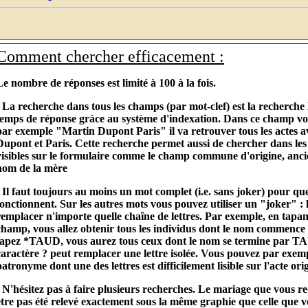
Comment chercher efficacement :
Le nombre de réponses est limité à 100 à la fois.
- La recherche dans tous les champs (par mot-clef) est la recherche 
temps de réponse gràce au système d'indexation. Dans ce champ v
par exemple "Martin Dupont Paris" il va retrouver tous les actes a
Dupont et Paris. Cette recherche permet aussi de chercher dans l
visibles sur le formulaire comme le champ commune d'origine, anci
nom de la mère
- Il faut toujours au moins un mot complet (i.e. sans joker) pour que
fonctionnent. Sur les autres mots vous pouvez utiliser un "joker" : 
remplacer n'importe quelle chaîne de lettres. Par exemple, en tap
champ, vous allez obtenir tous les individus dont le nom commence
tapez *TAUD, vous aurez tous ceux dont le nom se termine par TAU
caractère ? peut remplacer une lettre isolée. Vous pouvez par exem
patronyme dont une des lettres est difficilement lisible sur l'acte orig
- N'hésitez pas à faire plusieurs recherches. Le mariage que vous r
être pas été relevé exactement sous la même graphie que celle que v