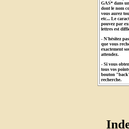
GAS* dans un c
dont le nom 
vous aurez to
etc... Le cara
pouvez par ex
lettres est diff
- N'hésitez pa
que vous reche
exactement so
attendez.
- Si vous obt
tous vos points
bouton "back" 
recherche.
Ind