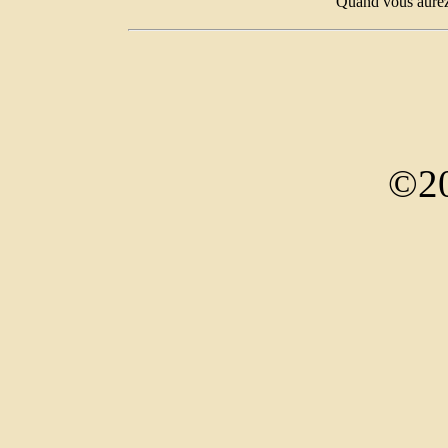
Quand vous aurez 
©20