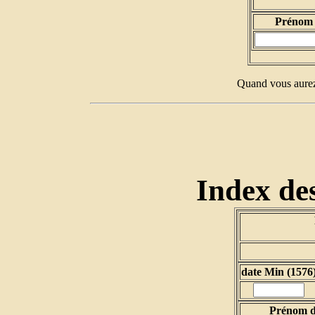
Prénom 
Quand vous aurez 
Index des
date Min (1576
Prénom d