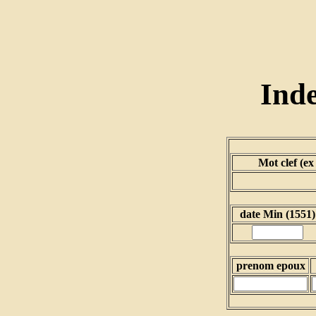
Ind
Mot clef (ex
date Min (1551)
prenom epoux