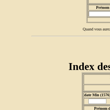
Prénom 
Quand vous aurez 
Index des
date Min (1576
Prénom d