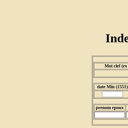
Ind
Mot clef (ex
date Min (1551)
prenom epoux