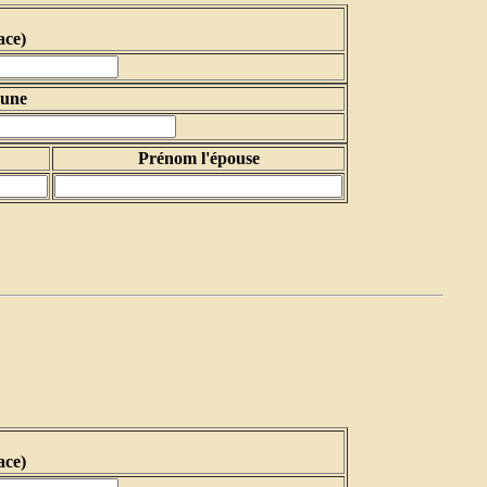
ace)
une
Prénom l'épouse
ace)