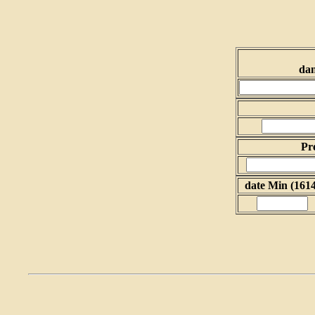
dan
Pr
date Min (1614