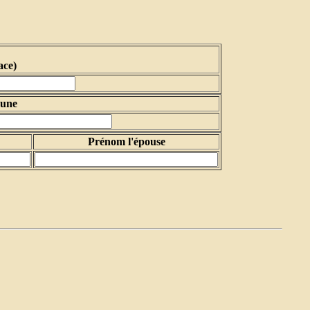
ace)
une
Prénom l'épouse