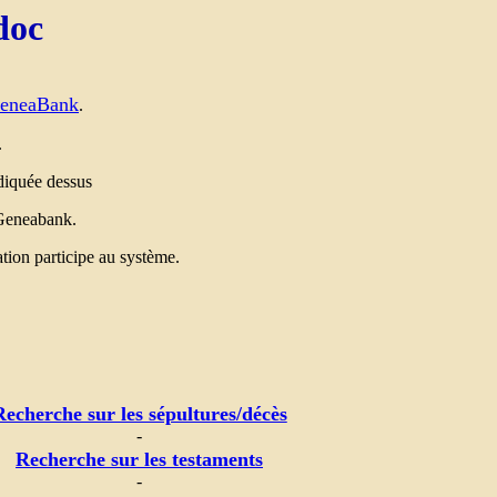
doc
GeneaBank
.
.
ndiquée dessus
 Geneabank.
tion participe au système.
Recherche sur les sépultures/décès
-
Recherche sur les testaments
-