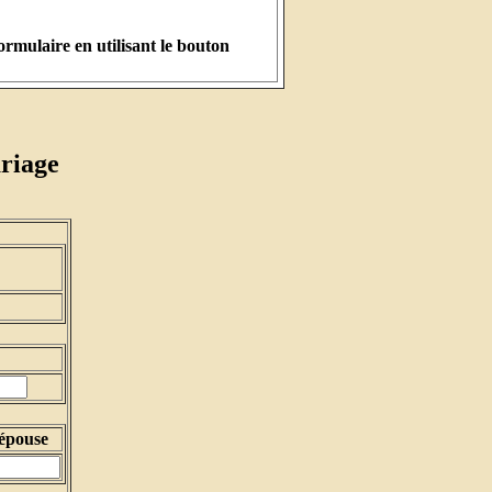
rmulaire en utilisant le bouton
ariage
épouse