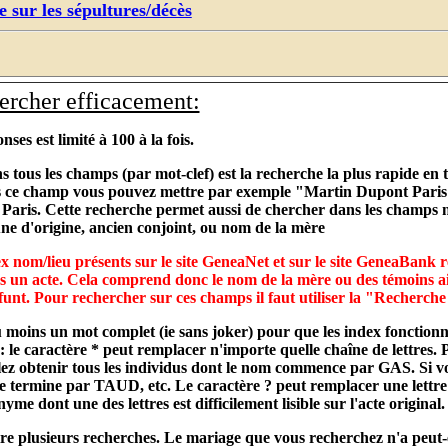
 sur les sépultures/décès
rcher efficacement:
es est limité à 100 à la fois.
s tous les champs (par mot-clef) est la recherche la plus rapide en
 ce champ vous pouvez mettre par exemple "Martin Dupont Paris", 
Paris. Cette recherche permet aussi de chercher dans les champs n
e d'origine, ancien conjoint, ou nom de la mère
ex nom/lieu présents sur le site GeneaNet et sur le site GeneaBank r
s un acte. Cela comprend donc le nom de la mère ou des témoins ain
funt. Pour rechercher sur ces champs il faut utiliser la "Recherche
au moins un mot complet (ie sans joker) pour que les index fonction
": le caractère * peut remplacer n'importe quelle chaîne de lettres
lez obtenir tous les individus dont le nom commence par GAS. Si 
e termine par TAUD, etc. Le caractère ? peut remplacer une lettre
me dont une des lettres est difficilement lisible sur l'acte original.
aire plusieurs recherches. Le mariage que vous recherchez n'a peut-