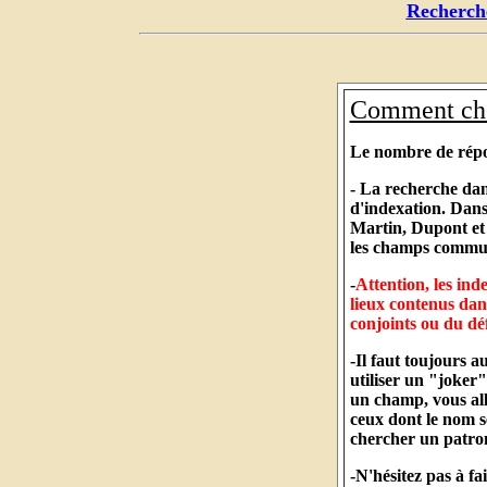
Recherche
Comment che
Le nombre de répons
- La recherche dan
d'indexation. Dans
Martin, Dupont et 
les champs commun
-
Attention, les ind
lieux contenus dan
conjoints ou du dé
-Il faut toujours 
utiliser un "joker
un champ, vous al
ceux dont le nom s
chercher un patrony
-N'hésitez pas à f