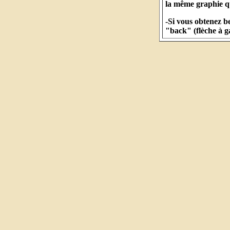
la même graphie qu
-Si vous obtenez b
"back" (flèche à g