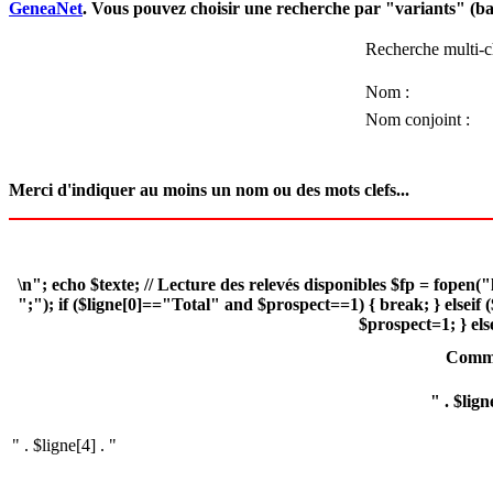
GeneaNet
. Vous pouvez choisir une recherche par "variants" (
Recherche multi-
Nom :
Nom conjoint :
Merci d'indiquer au moins un nom ou des mots clefs...
\n"; echo $texte; // Lecture des relevés disponibles $fp = fopen("l
";"); if ($ligne[0]=="Total" and $prospect==1) { break; } elseif (
$prospect=1; } else
Comm
" . $lign
" . $ligne[4] . "