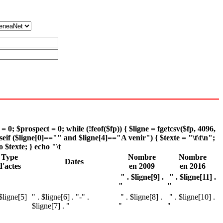
= 0; $prospect = 0; while (!feof($fp)) { $ligne = fgetcsv($fp, 4096,
lseif ($ligne[0]=="" and $ligne[4]=="A venir") { $texte = "\t\t\n";
o $texte; } echo "\t
Type
Nombre
Nombre
Dates
d'actes
en 2009
en 2016
" . $ligne[9] .
" . $ligne[11] .
"
"
 $ligne[5]
" . $ligne[6] . "-" .
" . $ligne[8] .
" . $ligne[10] .
$ligne[7] . "
"
"