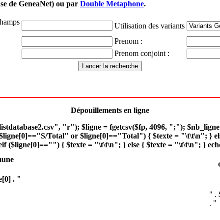
base de GeneaNet) ou par
Double Metaphone
.
champs
Utilisation des variants
Prenom :
Prenom conjoint :
Dépouillements en ligne
istdatabase2.csv", "r"); $ligne = fgetcsv($fp, 4096, ";"); $nb_ligne 
$ligne[0]=="S/Total" or $ligne[0]=="Total") { $texte = "\t\t\n"; } e
if ($ligne[0]=="") { $texte = "\t\t\n"; } else { $texte = "\t\t\n"; } ech
une
e[0] . "
" .
. "