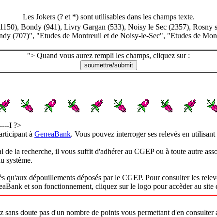
Les Jokers (? et *) sont utilisables dans les champs texte.
1150), Bondy (941), Livry Gargan (533), Noisy le Sec (2357), Rosny s
dy (707)", "Etudes de Montreuil et de Noisy-le-Sec", "Etudes de Montr
"> Quand vous aurez rempli les champs, cliquez sur :
-----I ?>
rticipant à
GeneaBank
. Vous pouvez interroger ses relevés en utilisant
nal de la recherche, il vous suffit d'adhérer au CGEP ou à toute autre 
au système.
 qu'aux dépouillements déposés par le CGEP. Pour consulter les relevés 
Bank et son fonctionnement, cliquez sur le logo pour accèder au site
 sans doute pas d'un nombre de points vous permettant d'en consulter auta