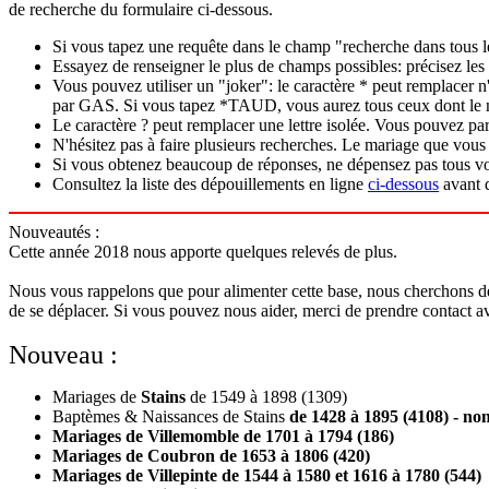
de recherche du formulaire ci-dessous.
Si vous tapez une requête dans le champ "recherche dans tous l
Essayez de renseigner le plus de champs possibles: précisez les
Vous pouvez utiliser un "joker": le caractère * peut remplacer
par GAS. Si vous tapez *TAUD, vous aurez tous ceux dont le 
Le caractère ? peut remplacer une lettre isolée. Vous pouvez par 
N'hésitez pas à faire plusieurs recherches. Le mariage que vous
Si vous obtenez beaucoup de réponses, ne dépensez pas tous vos 
Consultez la liste des dépouillements en ligne
ci-dessous
avant d
Nouveautés :
Cette année 2018 nous apporte quelques relevés de plus.
Nous vous rappelons que pour alimenter cette base, nous cherchons des 
de se déplacer. Si vous pouvez nous aider, merci de prendre contact ave
Nouveau :
Mariages de
Stains
de 1549 à 1898 (1309)
Baptèmes & Naissances de Stains
de 1428 à 1895 (4108) - non
Mariages de
Villemomble
de 1701 à 1794 (186)
Mariages de
Coubron
de 1653 à 1806 (420)
Mariages de
Villepinte
de 1544 à 1580 et 1616 à 1780 (544)