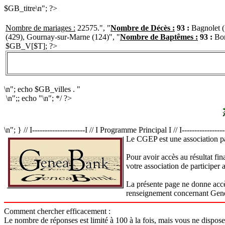
$GB_titre\n"; ?>
Nombre de mariages :
22575.", "
Nombre de Décès :
93 :
Bagnolet (
(429), Gournay-sur-Marne (124)", "
Nombre de Baptêmes :
93 :
Bon
$GB_V[$T]; ?>
\n"; echo $GB_villes . "
\n";; echo "\n"; */ ?>
\n"; } // I---------------------I // I Programme Principal I // I----------------
Le CGEP est une association pa
Pour avoir accès au résultat fi
votre association de participer 
La présente page ne donne accès
renseignement concernant Genea
Comment chercher efficacement :
Le nombre de réponses est limité à 100 à la fois, mais vous ne disposez