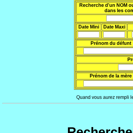
Recherche d'un NOM ou d
dans les co
Date Mini
Date Maxi
Prénom du défunt
Pr
Prénom de la mère
Quand vous aurez rempli le
Recherche 