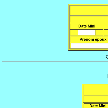
Date Mini
Prénom époux
Q
Date Mini