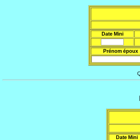
Date Mini
Prénom époux
Q
Date Mini