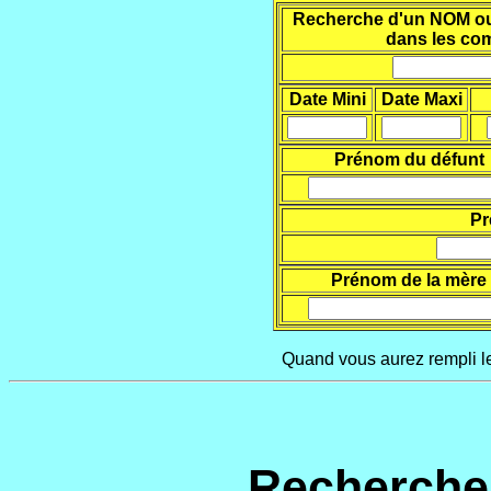
Recherche d'un NOM ou d
dans les co
Date Mini
Date Maxi
Prénom du défunt
Pr
Prénom de la mère
Quand vous aurez rempli le
Recherche 