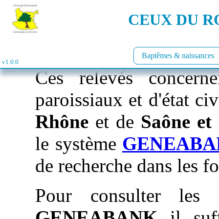
CEUX DU RO
Baptêmes & naissances
v1.0.0
Ces relevés concerne
paroissiaux et d'état ci
Rhône
et de
Saône et
le système
GENEABA
de recherche dans les f
Pour consulter les 
GENEABANK
il suf