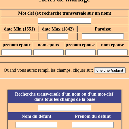
Mot clef (ex recherche transversale sur un nom)
date Min (1551)
date Max (1842)
Paroisse
prenom epoux
nom epoux
prenom epouse
nom epouse
Quand vous aurez rempli les champs, cliquer sur:
Recherche transversale d'un nom ou d'un mot-clef
dans tous les champs de la base
Nom du défunt
Prénom du défunt