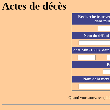
Actes de décès
Recherche transver
dans tous
Nom du défunt
date Min (1600)
date
P
Nom de la mère
Quand vous aurez rempli l