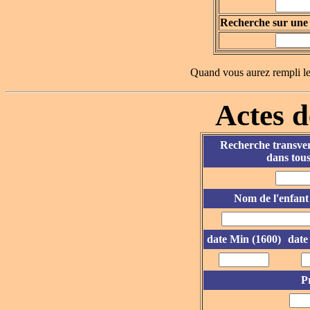
Recherche sur une 
Quand vous aurez rempli le
Actes d
Recherche transver
dans tous
Nom de l'enfant
date Min (1600)
date
P