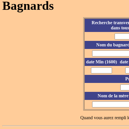
Bagnards
Recherche transver
dans tous
Nom du bagnar
date Min (1600)
date
P
Nom de la mère
Quand vous aurez rempli l