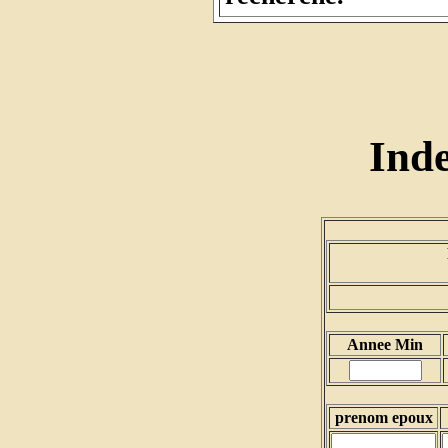
Ind
Annee Min
prenom epoux