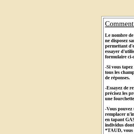
Comment 
Le nombre de r
ne disposez s
permettant d'en
essayer d'utili
formulaire ci-
-Si vous tape
tous les champ
de réponses.
-Essayez de re
précisez les p
une fourchette
-Vous pouvez u
remplacer n'im
en tapant GAS
individus don
*TAUD, vous a