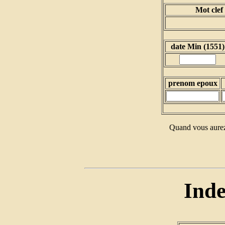
Mot clef
date Min (1551)
prenom epoux
Quand vous aurez
Inde