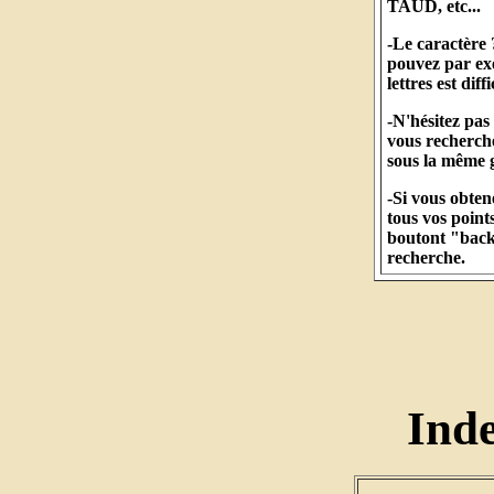
TAUD, etc...
-Le caractère 
pouvez par ex
lettres est diff
-N'hésitez pas
vous recherche
sous la même g
-Si vous obte
tous vos points
boutont "back"
recherche.
Ind