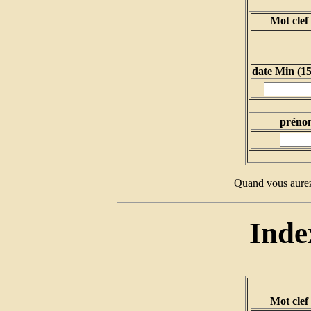
Mot clef
date Min (1
prénom
Quand vous aurez
Inde
Mot clef