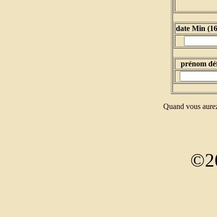
date Min (1
prénom dé
Quand vous aurez
©2