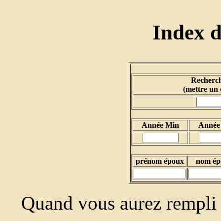
Index 
Recherch
(mettre un 
Année Min
Année
prénom époux
nom ép
Quand vous aurez rempli 