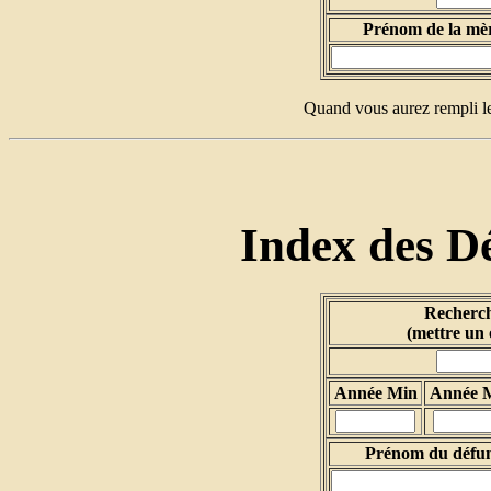
Prénom de la mè
Quand vous aurez rempli le
Index des Dé
Recherch
(mettre un 
Année Min
Année 
Prénom du défu