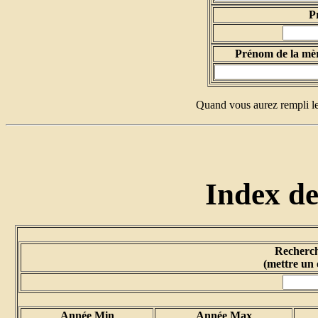
P
Prénom de la mè
Quand vous aurez rempli le
Index de
Recherch
(mettre un 
Année Min
Année Max