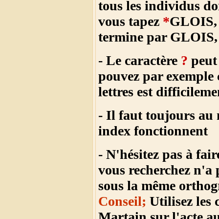
tous les individus 
vous tapez
*
GLOIS, v
termine par GLOIS, e
- Le caractère
?
peut 
pouvez par exemple 
lettres est difficileme
- Il faut toujours a
index fonctionnent
- N'hésitez pas à fai
vous recherchez n'a 
sous la même orthogr
Conseil;
Utilisez le
Martain sur l'acte 