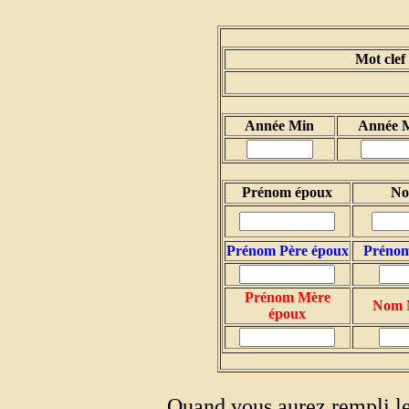
Mot clef
Année Min
Année 
Prénom époux
No
Prénom Père époux
Prénom
Prénom Mère
Nom 
époux
Quand vous aurez rempli le