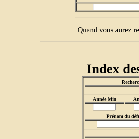
Quand vous aurez re
Index des
Recherch
Année Min
An
Prénom du déf