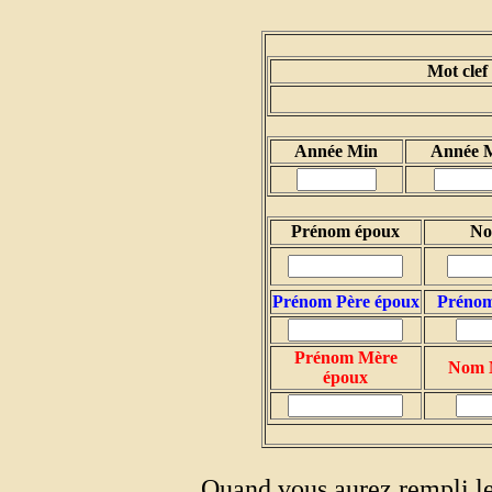
Mot clef
Année Min
Année 
Prénom époux
No
Prénom Père époux
Prénom
Prénom Mère
Nom 
époux
Quand vous aurez rempli le