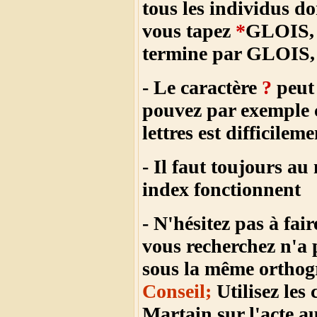
tous les individus 
vous tapez
*
GLOIS, v
termine par GLOIS, e
- Le caractère
?
peut 
pouvez par exemple 
lettres est difficileme
- Il faut toujours a
index fonctionnent
- N'hésitez pas à fai
vous recherchez n'a 
sous la même orthogr
Conseil;
Utilisez le
Martain sur l'acte 