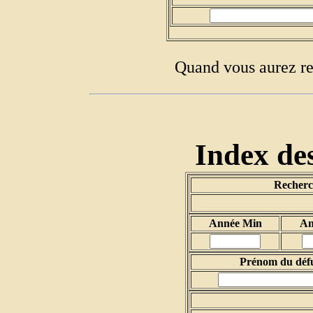
Quand vous aurez re
Index des
Recherch
Année Min
An
Prénom du déf