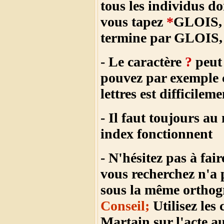
tous les individus 
vous tapez
*
GLOIS, v
termine par GLOIS, e
- Le caractère
?
peut 
pouvez par exemple 
lettres est difficileme
- Il faut toujours a
index fonctionnent
- N'hésitez pas à fai
vous recherchez n'a 
sous la même orthogr
Conseil;
Utilisez le
Martain sur l'acte 