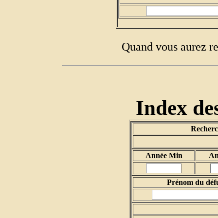
Quand vous aurez re
Index des
Recherch
Année Min
An
Prénom du déf