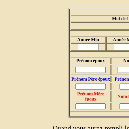
Mot clef
Année Min
Année 
Prénom époux
No
Prénom Père époux
Prénom
Prénom Mère
Nom 
époux
Quand vous aurez rempli le