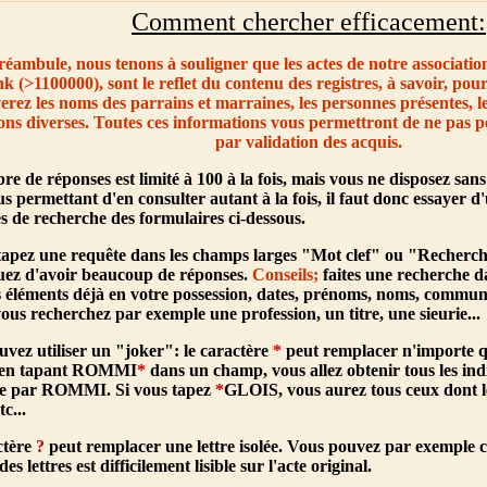
Comment chercher efficacement:
éambule, nous tenons à souligner que les actes de notre associatio
 (>1100000), sont le reflet du contenu des registres, à savoir, pour
erez les noms des parrains et marraines, les personnes présentes, les
ons diverses. Toutes ces informations vous permettront de ne pas p
par validation des acquis.
re de réponses est limité à 100 à la fois, mais vous ne disposez sa
s permettant d'en consulter autant à la fois, il faut donc essayer d'
és de recherche des formulaires ci-dessous.
 tapez une requête dans les champs larges "Mot clef" ou "
Recherch
uez d'avoir beaucoup de réponses.
Conseils;
faites une recherche d
s éléments déjà en votre possession, dates, prénoms, noms, commune
vous recherchez par exemple une profession, un titre, une sieurie...
uvez utiliser un "joker": le caractère
*
peut remplacer n'importe qu
 en tapant ROMMI
*
dans un champ, vous allez obtenir tous les ind
 par ROMMI. Si vous tapez
*
GLOIS, vous aurez tous ceux dont l
c...
ctère
?
peut remplacer une lettre isolée. Vous pouvez par exemple
es lettres est difficilement lisible sur l'acte original.