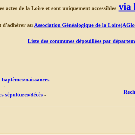
via
es actes de la Loire et sont uniquement accessibles
it d'adhérer au
Association Généalogique de la Loire(AGlo
Liste des communes dépouillées par départem
s baptêmes/naissances
-
Rech
es sépultures/décès
-