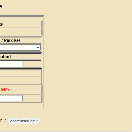
s
es
 Paroisse
enfant
 Mère
r :