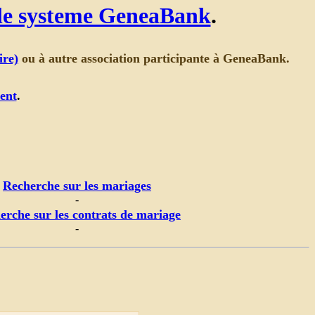
 le systeme GeneaBank
.
ire)
ou à autre association participante à GeneaBank.
ent
.
Recherche sur les mariages
-
erche sur les contrats de mariage
-