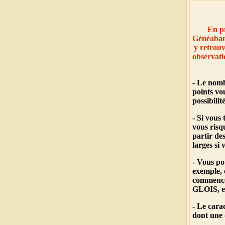
En pr
Généabank
y retrouv
observati
- Le nomb
points vou
possibilit
- Si vous
vous risq
partir de
larges si 
- Vous po
exemple,
commence
GLOIS, et
- Le cara
dont une d