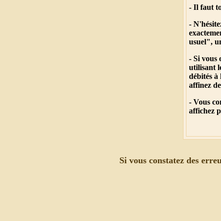
- Il faut
- N'hésit
exactemen
usuel", u
- Si vous
utilisant
débités à
affinez d
- Vous co
affichez 
Si vous constatez des erreu