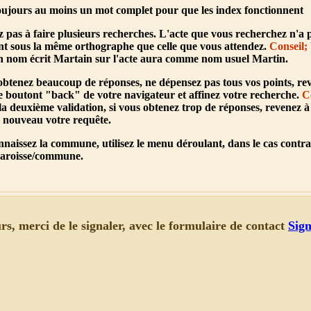
 toujours au moins un mot complet pour que les index fonctionnent
ez pas à faire plusieurs recherches. L'acte que vous recherchez n'a p
t sous la même orthographe que celle que vous attendez.
Conseil;
n nom écrit Martain sur l'acte aura comme nom usuel Martin.
 obtenez beaucoup de réponses, ne dépensez pas tous vos points, re
 le boutont "back" de votre navigateur et affinez votre recherche.
C
 la deuxième validation, si vous obtenez trop de réponses, revenez à
e nouveau votre requête.
nnaissez la commune, utilisez le menu déroulant, dans le cas contra
paroisse/commune.
rs, merci de le signaler, avec le formulaire de contact
Sign