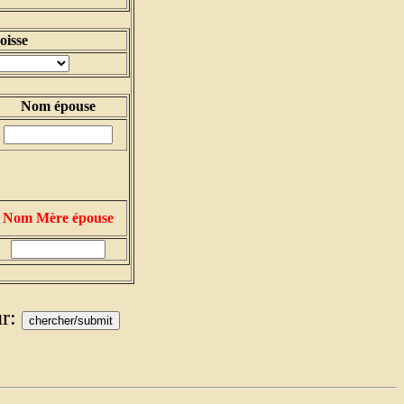
isse
Nom épouse
Nom Mère épouse
ur: