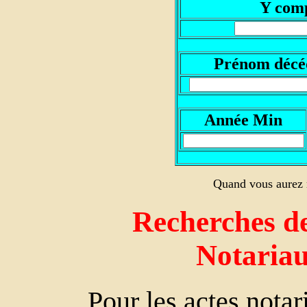
Y comp
P
rénom décé
A
nnée Min
Quand vous aurez r
Recherches de
Notaria
Pour les actes nota