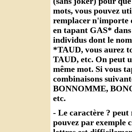
(sans joker) pour que 
mots, vous pouvez util
remplacer n'importe q
en tapant GAS* dans u
individus dont le no
*TAUD, vous aurez to
TAUD, etc. On peut uti
même mot. Si vous t
combinaisons suiv
BONNOMME, BON
etc.
- Le caractère ? peut 
pouvez par exemple c
lettres est difficilemen