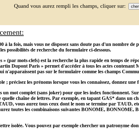
Quand vous aurez rempli les champs, cliquer sur:
acement:
0 à la fois, mais vous ne disposez sans doute pas d'un nombre de poi
les possibilités de recherche du formulaire ci-dessous.
s » (par mots-clefs) est la recherche la plus rapide en temps de r
tin Dupont Paris » permet d'accéder à tous les actes contenant M
ui n'apparaissent pas sur le formulaire comme les champs Commun
le ; précisez les prénoms lorsque vous les connaissez, donnez une f
ns un mot complet (sans joker) pour que les index fonctionnent. Sur l
 quelle chaîne de lettres. Par exemple, en tapant GAS* dans un cha
UD, vous aurez tous ceux dont le nom se termine par TAUD, etc. O
us aurez toutes les combinaisons suivantes BONOME, BO
ettre isolée. Vous pouvez par exemple chercher un patronyme dont une