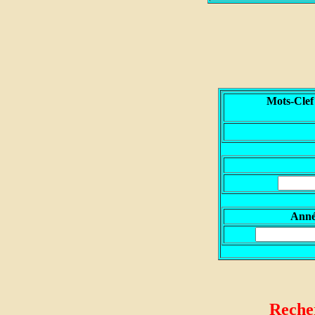
Mots-Clef
A
nn
Recher