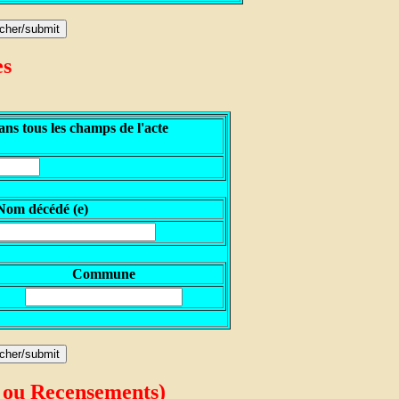
es
ns tous les champs de l'acte
N
om décédé (e)
Commune
 ou Recensements)