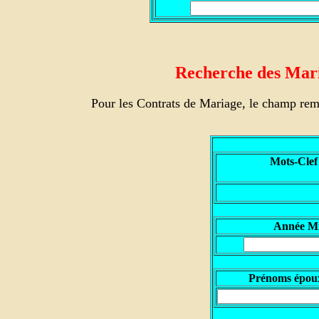
Recherche des Maria
Pour les Contrats de Mariage, le champ rem
Mots-Clef
Année M
Prénoms épou