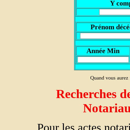
Y comp
P
rénom décé
A
nnée Min
Quand vous aurez r
Recherches de
Notaria
Pour les actes nota