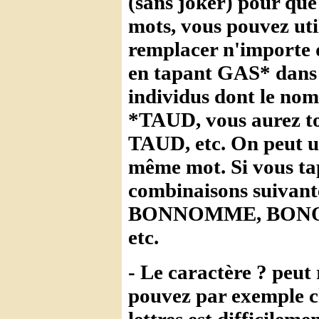
(sans joker) pour que 
mots, vous pouvez util
remplacer n'importe q
en tapant GAS* dans u
individus dont le no
*TAUD, vous aurez to
TAUD, etc. On peut uti
même mot. Si vous t
combinaisons suiv
BONNOMME, BON
etc.
- Le caractère ? peut 
pouvez par exemple c
lettres est difficilemen