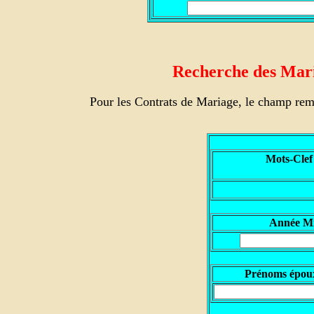
Recherche des Maria
Pour les Contrats de Mariage, le champ rem
Mots-Clef
Année M
Prénoms épou