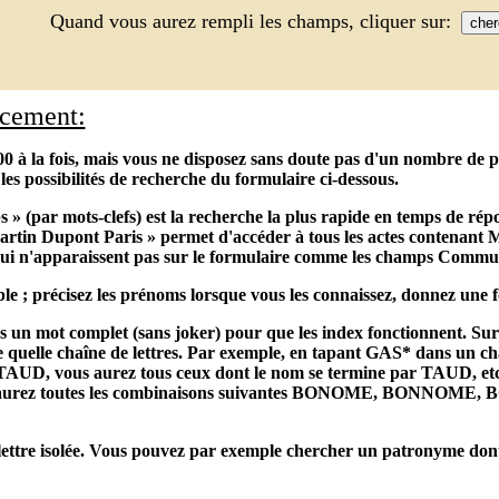
Quand vous aurez rempli les champs, cliquer sur:
acement:
0 à la fois, mais vous ne disposez sans doute pas d'un nombre de poi
les possibilités de recherche du formulaire ci-dessous.
s » (par mots-clefs) est la recherche la plus rapide en temps de r
tin Dupont Paris » permet d'accéder à tous les actes contenant M
ui n'apparaissent pas sur le formulaire comme les champs Commun
le ; précisez les prénoms lorsque vous les connaissez, donnez une f
ns un mot complet (sans joker) pour que les index fonctionnent. Sur l
 quelle chaîne de lettres. Par exemple, en tapant GAS* dans un cha
UD, vous aurez tous ceux dont le nom se termine par TAUD, etc. O
us aurez toutes les combinaisons suivantes BONOME, BO
ettre isolée. Vous pouvez par exemple chercher un patronyme dont une