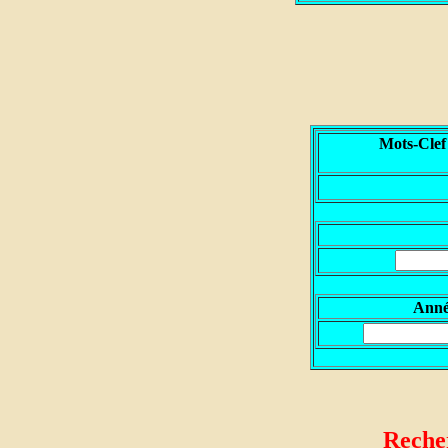
Mots-Clef
A
nn
Recher