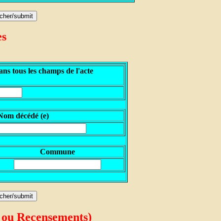
es
ns tous les champs de l'acte
N
om décédé (e)
Commune
 ou Recensements)