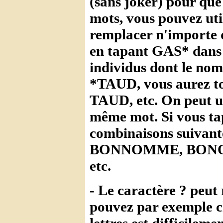
(sans joker) pour que 
mots, vous pouvez util
remplacer n'importe q
en tapant GAS* dans u
individus dont le no
*TAUD, vous aurez to
TAUD, etc. On peut uti
même mot. Si vous t
combinaisons suiv
BONNOMME, BON
etc.
- Le caractère ? peut 
pouvez par exemple c
lettres est difficilemen