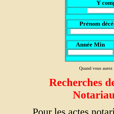
Y comp
P
rénom décé
A
nnée Min
Quand vous aurez r
Recherches de
Notaria
Pour les actes nota