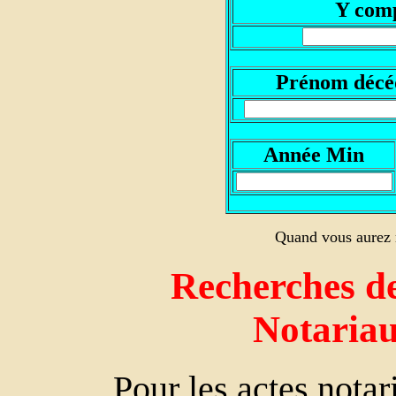
Y comp
P
rénom décé
A
nnée Min
Quand vous aurez r
Recherches de
Notaria
Pour les actes nota