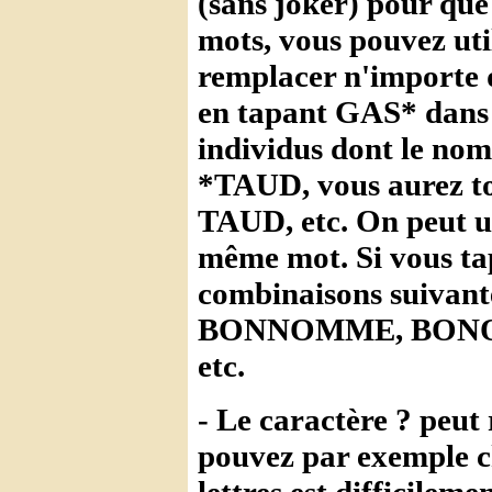
(sans joker) pour que 
mots, vous pouvez util
remplacer n'importe q
en tapant GAS* dans u
individus dont le no
*TAUD, vous aurez to
TAUD, etc. On peut uti
même mot. Si vous t
combinaisons suiv
BONNOMME, BON
etc.
- Le caractère ? peut 
pouvez par exemple c
lettres est difficilemen