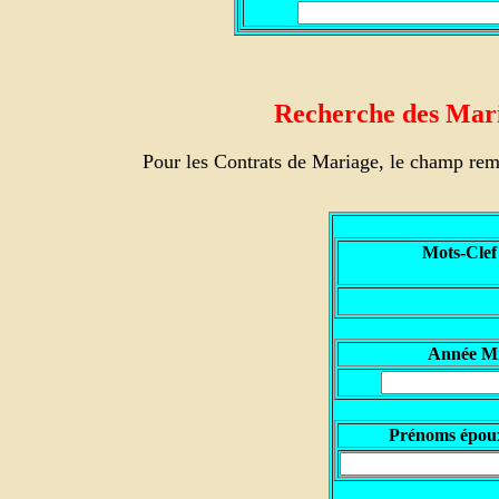
Recherche des Maria
Pour les Contrats de Mariage, le champ rem
Mots-Clef
Année M
Prénoms épou