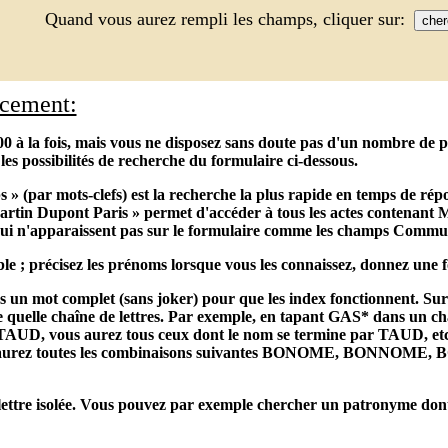
Quand vous aurez rempli les champs, cliquer sur:
acement:
0 à la fois, mais vous ne disposez sans doute pas d'un nombre de poi
les possibilités de recherche du formulaire ci-dessous.
s » (par mots-clefs) est la recherche la plus rapide en temps de r
tin Dupont Paris » permet d'accéder à tous les actes contenant M
ui n'apparaissent pas sur le formulaire comme les champs Commun
le ; précisez les prénoms lorsque vous les connaissez, donnez une f
ns un mot complet (sans joker) pour que les index fonctionnent. Sur l
 quelle chaîne de lettres. Par exemple, en tapant GAS* dans un cha
UD, vous aurez tous ceux dont le nom se termine par TAUD, etc. O
us aurez toutes les combinaisons suivantes BONOME, BO
ettre isolée. Vous pouvez par exemple chercher un patronyme dont une