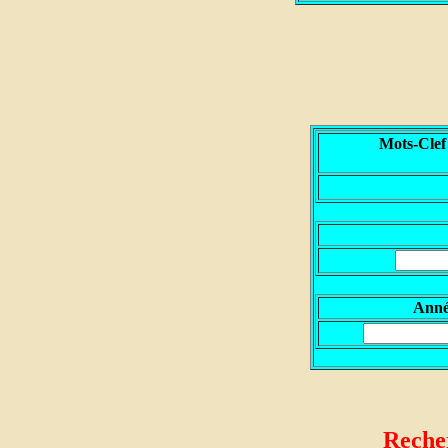
Mots-Clef
A
nn
Recher