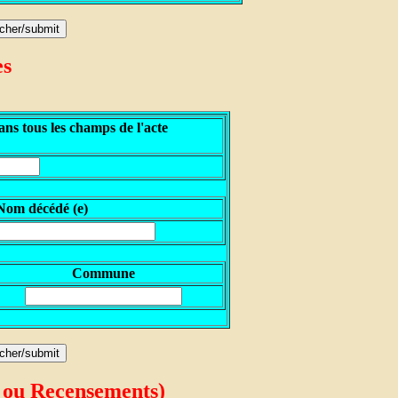
es
ns tous les champs de l'acte
N
om décédé (e)
Commune
 ou Recensements)