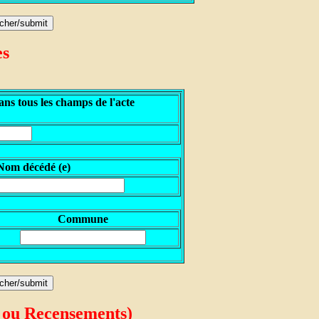
es
ns tous les champs de l'acte
N
om décédé (e)
Commune
 ou Recensements)