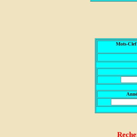
Mots-Clef
A
nn
Recher