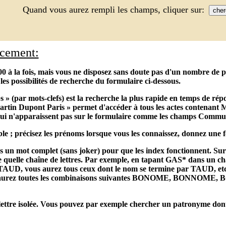
Quand vous aurez rempli les champs, cliquer sur:
acement:
0 à la fois, mais vous ne disposez sans doute pas d'un nombre de poi
les possibilités de recherche du formulaire ci-dessous.
s » (par mots-clefs) est la recherche la plus rapide en temps de r
tin Dupont Paris » permet d'accéder à tous les actes contenant M
ui n'apparaissent pas sur le formulaire comme les champs Commun
le ; précisez les prénoms lorsque vous les connaissez, donnez une f
ns un mot complet (sans joker) pour que les index fonctionnent. Sur l
 quelle chaîne de lettres. Par exemple, en tapant GAS* dans un cha
UD, vous aurez tous ceux dont le nom se termine par TAUD, etc. O
us aurez toutes les combinaisons suivantes BONOME, BO
ettre isolée. Vous pouvez par exemple chercher un patronyme dont une