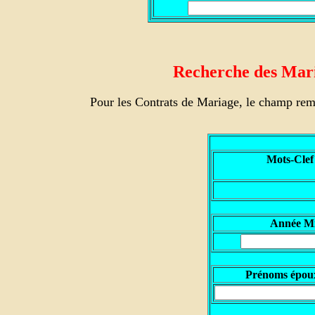
Recherche des Maria
Pour les Contrats de Mariage, le champ rem
Mots-Clef
Année M
Prénoms épou