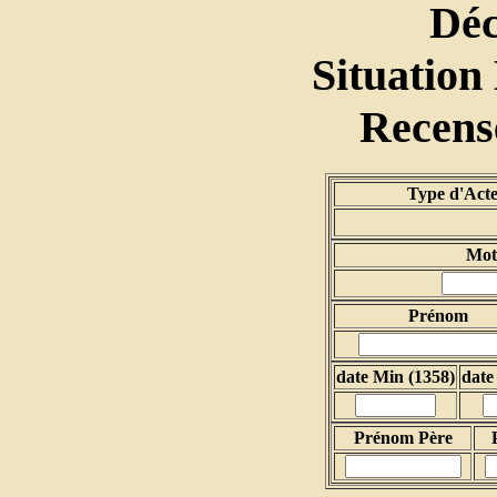
Dé
Situation
Recen
Type d'Ac
Mot 
Prénom
date Min (1358)
date
Prénom Père