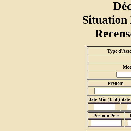
Dé
Situation
Recen
Type d'Ac
Mot 
Prénom
date Min (1358)
date
Prénom Père