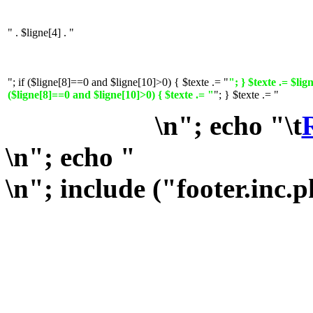
" . $ligne[4] . "
"; if ($ligne[8]==0 and $ligne[10]>0) { $texte .= "
"; } $texte .= $lign
($ligne[8]==0 and $ligne[10]>0) { $texte .= "
"; } $texte .= "
\n"; echo "\t
\n"; echo "
\n"; include ("footer.inc.