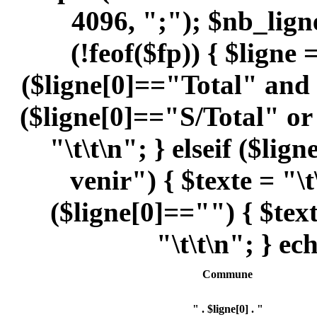
4096, ";"); $nb_lign
(!feof($fp)) { $ligne 
($ligne[0]=="Total" and 
($ligne[0]=="S/Total" or 
"\t\t\n"; } elseif ($l
venir") { $texte = "\t
($ligne[0]=="") { $texte
"\t\t\n"; } ec
Commune
" . $ligne[0] . "