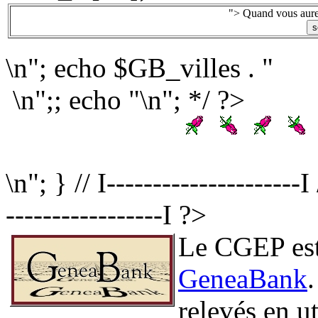
"> Quand vous aurez
\n"; echo $GB_villes . "
\n";; echo "\n"; */ ?>
\n"; } // I--------------------
-----------------I ?>
Le CGEP est 
GeneaBank
relevés en ut