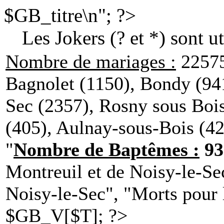
$GB_titre\n"; ?>
Les Jokers (? et *) sont u
Nombre de mariages :
22575
Bagnolet (1150), Bondy (941
Sec (2357), Rosny sous Bois
(405), Aulnay-sous-Bois (4
"
Nombre de Baptêmes :
93
Montreuil et de Noisy-le-Se
Noisy-le-Sec", "Morts pour 
$GB_V[$T]; ?>