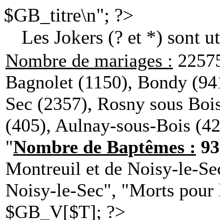
$GB_titre\n"; ?>
Les Jokers (? et *) sont u
Nombre de mariages :
22575
Bagnolet (1150), Bondy (941
Sec (2357), Rosny sous Bois
(405), Aulnay-sous-Bois (4
"
Nombre de Baptêmes :
93
Montreuil et de Noisy-le-Se
Noisy-le-Sec", "Morts pour 
$GB_V[$T]; ?>