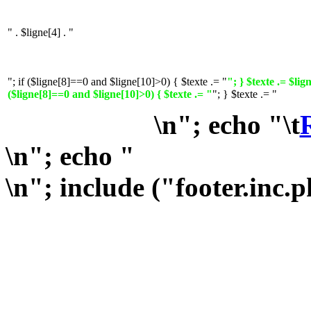
" . $ligne[4] . "
"; if ($ligne[8]==0 and $ligne[10]>0) { $texte .= "
"; } $texte .= $lign
($ligne[8]==0 and $ligne[10]>0) { $texte .= "
"; } $texte .= "
\n"; echo "\t
\n"; echo "
\n"; include ("footer.inc.