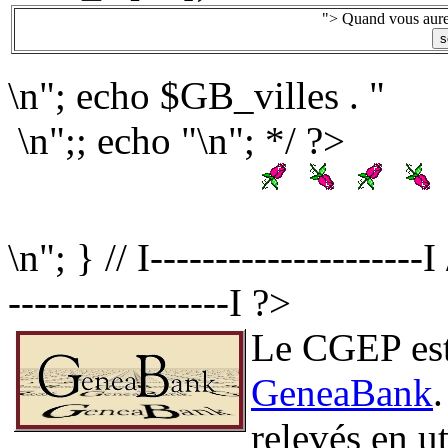
"> Quand vous aurez
\n"; echo $GB_villes . "
\n";; echo "\n"; */ ?>
\n"; } // I--------------------
-----------------I ?>
Le CGEP est 
GeneaBank
relevés en ut