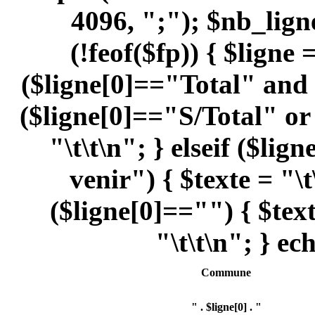
4096, ";"); $nb_lign
(!feof($fp)) { $ligne 
($ligne[0]=="Total" and 
($ligne[0]=="S/Total" or 
"\t\t\n"; } elseif ($l
venir") { $texte = "\t
($ligne[0]=="") { $texte
"\t\t\n"; } ec
Commune
" . $ligne[0] . "