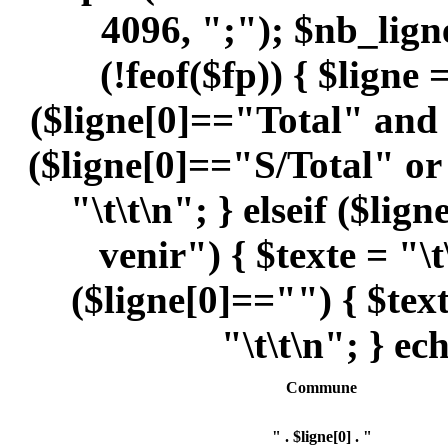
4096, ";"); $nb_lign
(!feof($fp)) { $ligne 
($ligne[0]=="Total" and 
($ligne[0]=="S/Total" or 
"\t\t\n"; } elseif ($l
venir") { $texte = "\t
($ligne[0]=="") { $texte
"\t\t\n"; } ec
Commune
" . $ligne[0] . "