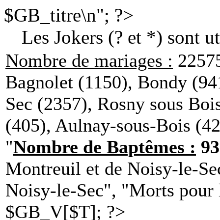
$GB_titre\n"; ?>
Les Jokers (? et *) sont u
Nombre de mariages :
22575
Bagnolet (1150), Bondy (941
Sec (2357), Rosny sous Bois
(405), Aulnay-sous-Bois (4
"
Nombre de Baptêmes :
93
Montreuil et de Noisy-le-Se
Noisy-le-Sec", "Morts pour 
$GB_V[$T]; ?>