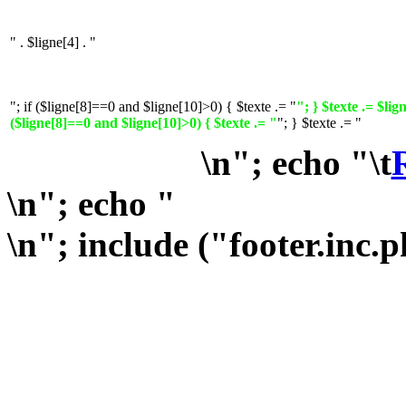
" . $ligne[4] . "
"; if ($ligne[8]==0 and $ligne[10]>0) { $texte .= "
"; } $texte .= $lign
($ligne[8]==0 and $ligne[10]>0) { $texte .= "
"; } $texte .= "
\n"; echo "\t
\n"; echo "
\n"; include ("footer.inc.