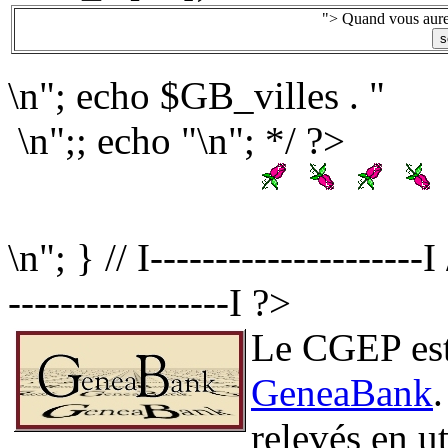
"> Quand vous aurez
\n"; echo $GB_villes . "
\n";; echo "\n"; */ ?>
\n"; } // I--------------------
-----------------I ?>
Le CGEP est 
GeneaBank
relevés en ut